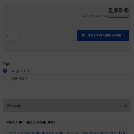
2,95 €
inkl. 19 % MwSt. zzgl.
Versandkosten
IN DEN WARENKORB
Typ
ungekröpft
gekröpft
Details
PRODUKTBESCHREIBUNG
Produktbeschreibung gemäß Produkt-Sicherheitsgesetzt (PDF)