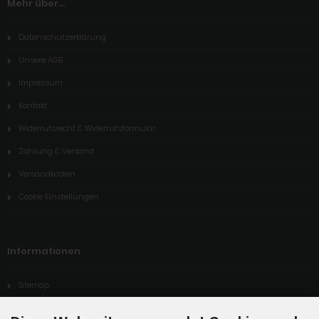
Mehr über...
Datenschutzerklärung
Unsere AGB
Impressum
Kontakt
Widerrufsrecht & Widerrufsformular
Zahlung & Versand
Versandkosten
Cookie Einstellungen
Informationen
Sitemap