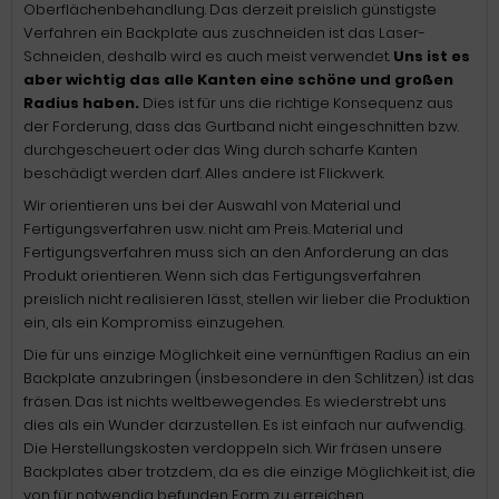
Oberflächenbehandlung. Das derzeit preislich günstigste
Verfahren ein Backplate aus zuschneiden ist das Laser-
Schneiden, deshalb wird es auch meist verwendet.
Uns ist es
aber wichtig das alle Kanten eine schöne und großen
Radius haben.
Dies ist für uns die richtige Konsequenz aus
der Forderung, dass das Gurtband nicht eingeschnitten bzw.
durchgescheuert oder das Wing durch scharfe Kanten
beschädigt werden darf. Alles andere ist Flickwerk.
Wir orientieren uns bei der Auswahl von Material und
Fertigungsverfahren usw. nicht am Preis. Material und
Fertigungsverfahren muss sich an den Anforderung an das
Produkt orientieren. Wenn sich das Fertigungsverfahren
preislich nicht realisieren lässt, stellen wir lieber die Produktion
ein, als ein Kompromiss einzugehen.
Die für uns einzige Möglichkeit eine vernünftigen Radius an ein
Backplate anzubringen (insbesondere in den Schlitzen) ist das
fräsen. Das ist nichts weltbewegendes. Es wiederstrebt uns
dies als ein Wunder darzustellen. Es ist einfach nur aufwendig.
Die Herstellungskosten verdoppeln sich. Wir fräsen unsere
Backplates aber trotzdem, da es die einzige Möglichkeit ist, die
von für notwendig befunden Form zu erreichen.