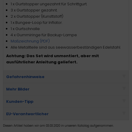
1 x Gurtstopper ungezahnt für Schrittgurt.
3 x Gurtstopper gezahnt.
2 x Gurtstopper (Kunsttstoff)
1 x Bungee-Loop für Inflator.
1 x Gurtschnalle
4 x Gummiringe für Backup-Lampe
Maßzeichnung (PDF)
Alle Metallteile sind aus seewasserbeständigen Edelstahl.
Achtung: Das Set wird unmontiert, aber mit
ausführlicher Anleitung geliefert.
Gefahrenhinweise
Mehr Bilder
Kunden-Tipp
EU-Verantwortlicher
Diesen Artikel haben wir am 03.03.2020 in unseren Katalog aufgenommen.