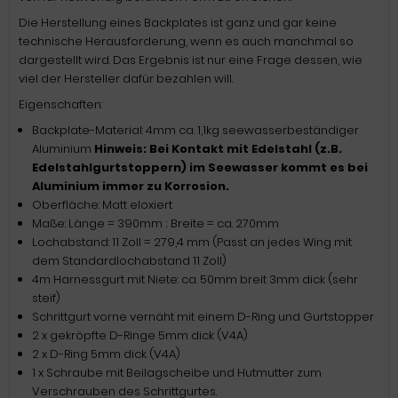
Die Herstellung eines Backplates ist ganz und gar keine
technische Herausforderung, wenn es auch manchmal so
dargestellt wird. Das Ergebnis ist nur eine Frage dessen, wie
viel der Hersteller dafür bezahlen will.
Eigenschaften:
Backplate-Material: 4mm ca. 1,1kg seewasserbeständiger
Aluminium
Hinweis: Bei Kontakt mit Edelstahl (z.B.
Edelstahlgurtstoppern) im Seewasser kommt es bei
Aluminium immer zu Korrosion.
Oberfläche: Matt eloxiert
Maße: Länge = 390mm ; Breite = ca. 270mm
Lochabstand: 11 Zoll = 279,4 mm (Passt an jedes Wing mit
dem Standardlochabstand 11 Zoll)
4m Harnessgurt mit Niete: ca. 50mm breit 3mm dick (sehr
steif)
Schrittgurt vorne vernäht mit einem D-Ring und Gurtstopper
2 x gekröpfte D-Ringe 5mm dick (V4A)
2 x D-Ring 5mm dick (V4A)
1 x Schraube mit Beilagscheibe und Hutmutter zum
Verschrauben des Schrittgurtes.