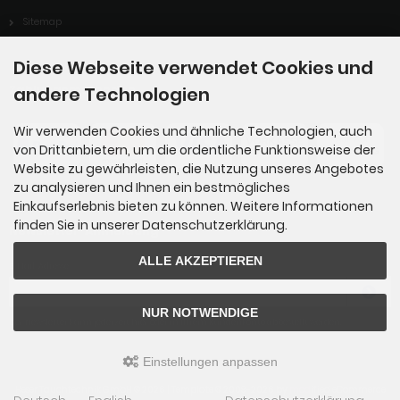
Sitemap
Diese Webseite verwendet Cookies und
Zahlungsmethoden
andere Technologien
Wir verwenden Cookies und ähnliche Technologien, auch
von Drittanbietern, um die ordentliche Funktionsweise der
Website zu gewährleisten, die Nutzung unseres Angebotes
zu analysieren und Ihnen ein bestmögliches
Einkaufserlebnis bieten zu können. Weitere Informationen
finden Sie in unserer Datenschutzerklärung.
Newsletter-Anmeldung
ALLE AKZEPTIEREN
E-Mail-Adresse:
NUR NOTWENDIGE
Der Newsletter kann jederzeit hier oder in Ihrem Kundenkonto abbestellt werden.
Einstellungen anpassen
Heser Tauchtechnik GmbH © 2026 | Template © 2009-2026 by
mod
ified eCommerce