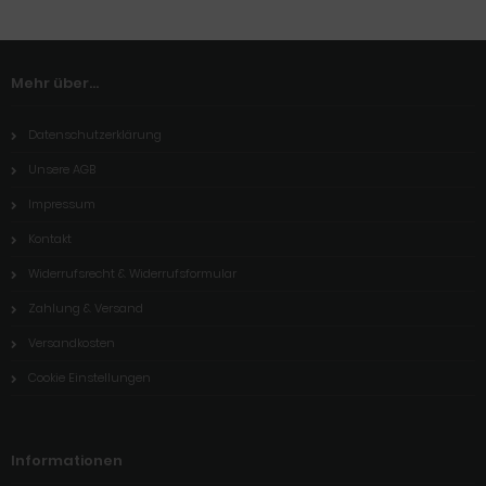
Mehr über...
Datenschutzerklärung
Unsere AGB
Impressum
Kontakt
Widerrufsrecht & Widerrufsformular
Zahlung & Versand
Versandkosten
Cookie Einstellungen
Informationen