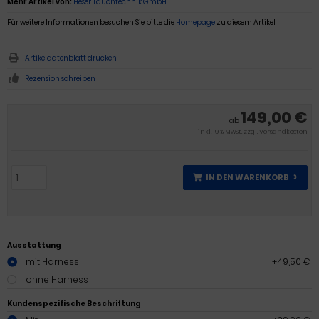
Mehr Artikel von:
Heser Tauchtechnik GmbH
Für weitere Informationen besuchen Sie bitte die
Homepage
zu diesem Artikel.
Artikeldatenblatt drucken
Rezension schreiben
149,00 €
ab
inkl. 19 % MwSt. zzgl.
Versandkosten
IN DEN WARENKORB
Ausstattung
mit Harness
+49,50 €
ohne Harness
Kundenspezifische Beschriftung