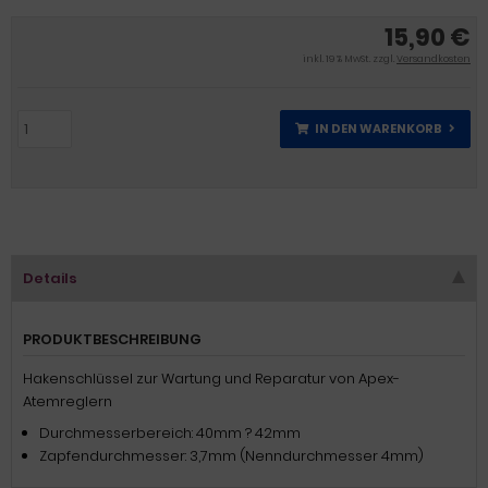
15,90 €
inkl. 19 % MwSt. zzgl.
Versandkosten
IN DEN WARENKORB
Details
PRODUKTBESCHREIBUNG
Hakenschlüssel zur Wartung und Reparatur von Apex-
Atemreglern
Durchmesserbereich: 40mm ? 42mm
Zapfendurchmesser: 3,7mm (Nenndurchmesser 4mm)