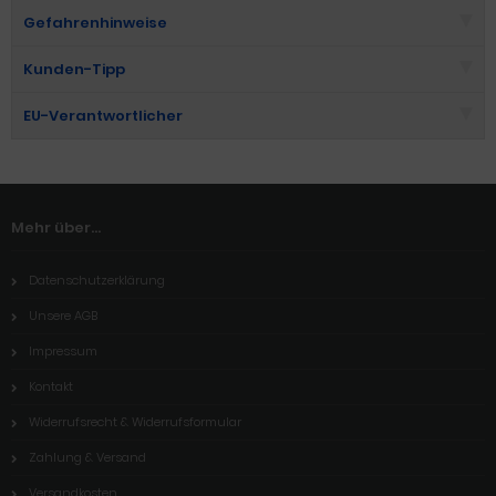
Gefahrenhinweise
Kunden-Tipp
EU-Verantwortlicher
Mehr über...
Datenschutzerklärung
Unsere AGB
Impressum
Kontakt
Widerrufsrecht & Widerrufsformular
Zahlung & Versand
Versandkosten