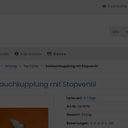
Startseite
Alle
ntakt
Impressum
Kasse
Katalog
Pee Valves
Schlauchkupplung mit Stopventil
auchkupplung mit Stopventil
Lieferzeit:
3-7 Tage
Art.Nr.:
QCKKPST
Gewicht:
0.03 kg
Bewertungen:
(0)