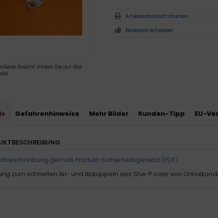
Artikeldatenblatt drucken
Rezension schreiben
rößere Ansicht klicken Sie auf das
ild
ls
Gefahrenhinweise
Mehr Bilder
Kunden-Tipp
EU-Ver
UKTBESCHREIBUNG
ktbeschreibung gemäß Produkt-Sicherheitsgesetzt (PDF)
ung zum schnellen An- und Abkuppeln des She-P oder von Urinalkondo