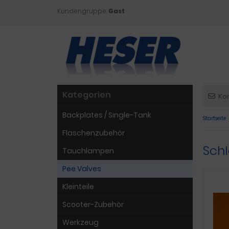
Kundengruppe:
Gast
Kategorien
Ko
Backplates / Single-Tank
Startseite
Flaschenzubehör
Schl
Tauchlampen
Pee Valves
Kleinteile
Scooter-Zubehör
Werkzeug