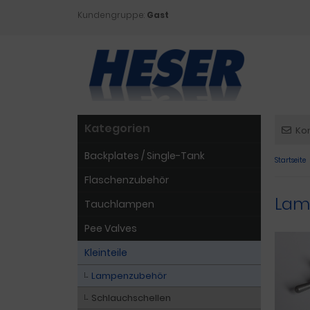
Kundengruppe:
Gast
Kategorien
Ko
Backplates / Single-Tank
Startseite
Flaschenzubehör
Lam
Tauchlampen
Pee Valves
Kleinteile
Lampenzubehör
Schlauchschellen