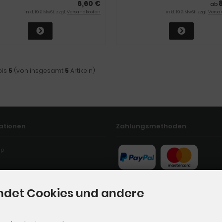
6,60 €
ab
inkl. 19 % MwSt. zzgl.
Versandkosten
inkl. 19 % MwSt. zzgl.
Versa
bis
5
(von insgesamt
5
Artikeln)
ationen
Zahlungsmethoden
ap
ndet Cookies und andere