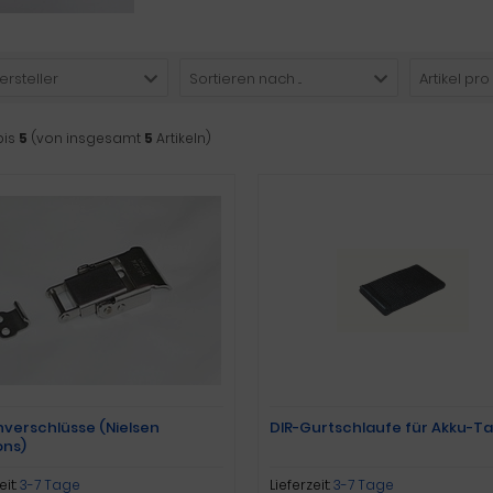
ersteller
Sortieren nach ...
Artikel pro
bis
5
(von insgesamt
5
Artikeln)
verschlüsse (Nielsen
DIR-Gurtschlaufe für Akku-T
ons)
eit:
3-7 Tage
Lieferzeit:
3-7 Tage