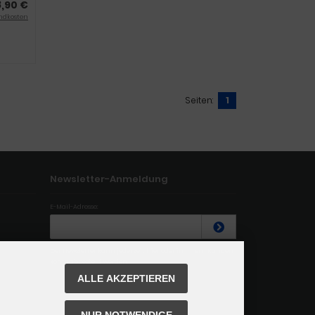
8,90 €
ndkosten
Seiten:
1
Newsletter-Anmeldung
E-Mail-Adresse:
Der Newsletter kann jederzeit hier oder in Ihrem Kunden
konto abbestellt werden.
ALLE AKZEPTIEREN