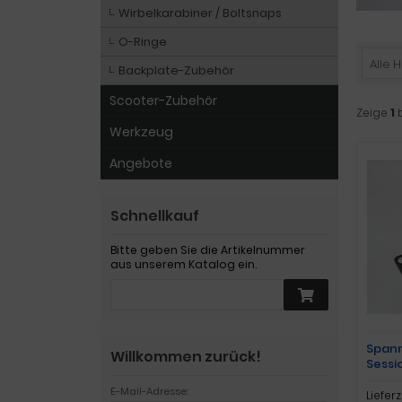
Wirbelkarabiner / Boltsnaps
O-Ringe
Alle H
Backplate-Zubehör
Scooter-Zubehör
Zeige
1
Werkzeug
Angebote
Schnellkauf
Bitte geben Sie die Artikelnummer
aus unserem Katalog ein.
Spann
Willkommen zurück!
Sessi
E-Mail-Adresse:
Lieferz