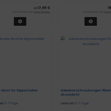
17,95 €
1
ab
inkl. 19 % MwSt. zzgl.
Versandkosten
inkl. 19 % MwSt. zzgl.
Versa
z-Boot für Kippschalter
Kabelverschraubungen 15bar
druckdicht
eit:
3-7 Tage
Lieferzeit:
3-7 Tage