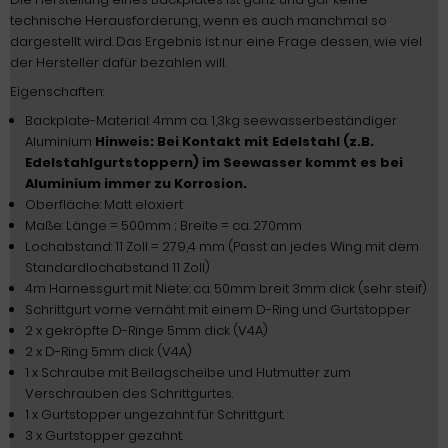
technische Herausforderung, wenn es auch manchmal so
dargestellt wird. Das Ergebnis ist nur eine Frage dessen, wie viel
der Hersteller dafür bezahlen will.
Eigenschaften:
Backplate-Material: 4mm ca. 1,3kg seewasserbeständiger
Aluminium
Hinweis: Bei Kontakt mit Edelstahl (z.B.
Edelstahlgurtstoppern) im Seewasser kommt es bei
Aluminium immer zu Korrosion.
Oberfläche: Matt eloxiert
Maße: Länge = 500mm ; Breite = ca. 270mm
Lochabstand: 11 Zoll = 279,4 mm (Passt an jedes Wing mit dem
Standardlochabstand 11 Zoll)
4m Harnessgurt mit Niete: ca. 50mm breit 3mm dick (sehr steif)
Schrittgurt vorne vernäht mit einem D-Ring und Gurtstopper
2 x gekröpfte D-Ringe 5mm dick (V4A)
2 x D-Ring 5mm dick (V4A)
1 x Schraube mit Beilagscheibe und Hutmutter zum
Verschrauben des Schrittgurtes.
1 x Gurtstopper ungezahnt für Schrittgurt.
3 x Gurtstopper gezahnt.