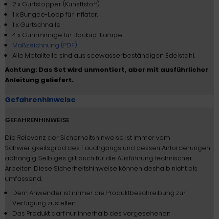
2 x Gurtstopper (Kunsttstoff)
1 x Bungee-Loop für Inflator.
1 x Gurtschnalle
4 x Gummiringe für Backup-Lampe
Maßzeichnung (PDF)
Alle Metallteile sind aus seewasserbeständigen Edelstahl.
Achtung: Das Set wird unmontiert, aber mit ausführlicher
Anleitung geliefert.
Gefahrenhinweise
GEFAHRENHINWEISE
Die Relevanz der Sicherheitshinweise ist immer vom
Schwierigkeitsgrad des Tauchgangs und dessen Anforderungen
abhängig. Selbiges gilt auch für die Ausführung technischer
Arbeiten. Diese Sicherheitshinweise können deshalb nicht als
umfassend.
Dem Anwender ist immer die Produktbeschreibung zur
Verfügung zustellen.
Das Produkt darf nur innerhalb des vorgesehenen