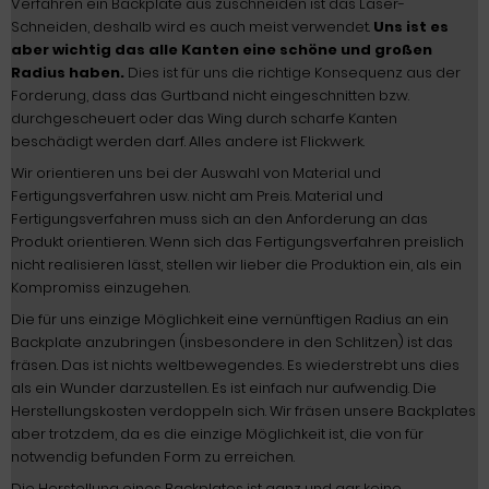
Verfahren ein Backplate aus zuschneiden ist das Laser-
Schneiden, deshalb wird es auch meist verwendet.
Uns ist es
aber wichtig das alle Kanten eine schöne und großen
Radius haben.
Dies ist für uns die richtige Konsequenz aus der
Forderung, dass das Gurtband nicht eingeschnitten bzw.
durchgescheuert oder das Wing durch scharfe Kanten
beschädigt werden darf. Alles andere ist Flickwerk.
Wir orientieren uns bei der Auswahl von Material und
Fertigungsverfahren usw. nicht am Preis. Material und
Fertigungsverfahren muss sich an den Anforderung an das
Produkt orientieren. Wenn sich das Fertigungsverfahren preislich
nicht realisieren lässt, stellen wir lieber die Produktion ein, als ein
Kompromiss einzugehen.
Die für uns einzige Möglichkeit eine vernünftigen Radius an ein
Backplate anzubringen (insbesondere in den Schlitzen) ist das
fräsen. Das ist nichts weltbewegendes. Es wiederstrebt uns dies
als ein Wunder darzustellen. Es ist einfach nur aufwendig. Die
Herstellungskosten verdoppeln sich. Wir fräsen unsere Backplates
aber trotzdem, da es die einzige Möglichkeit ist, die von für
notwendig befunden Form zu erreichen.
Die Herstellung eines Backplates ist ganz und gar keine