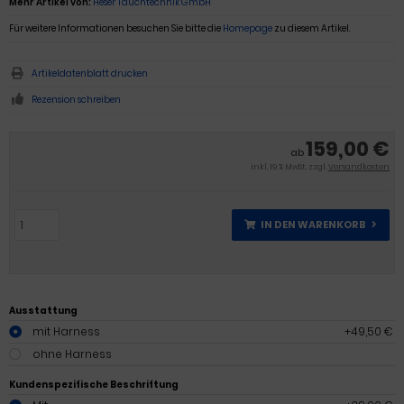
Mehr Artikel von:
Heser Tauchtechnik GmbH
Für weitere Informationen besuchen Sie bitte die
Homepage
zu diesem Artikel.
Artikeldatenblatt drucken
Rezension schreiben
159,00 €
ab
inkl. 19 % MwSt. zzgl.
Versandkosten
IN DEN WARENKORB
Ausstattung
mit Harness
+49,50 €
ohne Harness
Kundenspezifische Beschriftung